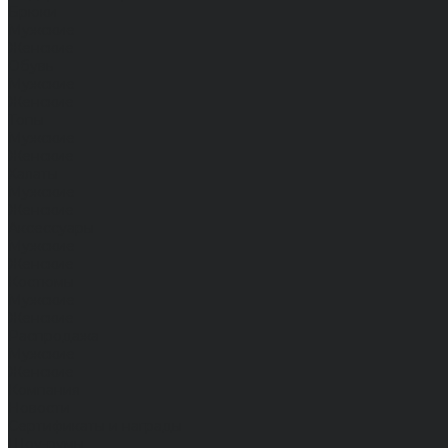
Брюки
Мужские
Женские
Обувь
Мужские
Женские
Топы
Мужские
Женские
Халаты
Мужские
Женские
Аксессуары
Мужские
Женские
Костюмы
Мужские
Женские
Распродажа
Мужские
Женские
Компания
Новости
Сертификаты и награды
Шоу-румы