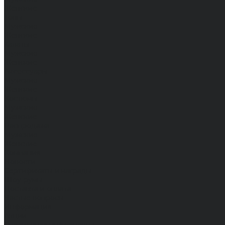
Женские
Топы
Мужские
Женские
Халаты
Мужские
Женские
Аксессуары
Мужские
Женские
Костюмы
Мужские
Женские
Распродажа
Мужские
Женские
Компания
Новости
Сертификаты и награды
Шоу-румы
Доставка и оплата
Частые вопросы
Информация
Акции