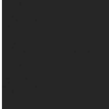
Доставка и оплата
Частые вопросы
Информация
Акции
Справочная информация
Размеры
Подарочные сертификаты
Оптом
Гарантия
Бренды
Политика конфиденциальности
Соглашение на обработку персональных данных
Контакты
...
Мужчинам
Женщинам
Каталог одежды
Комбинезоны
Платья
Подарочные карты
Брюки
Мужские
Женские
Обувь
Мужские