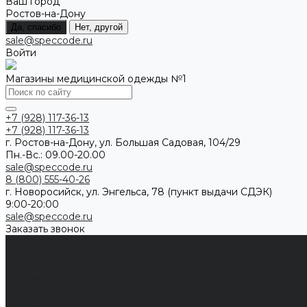
Ваш город
Ростов-на-Дону
Да, спасибо
Нет, другой
sale@speccode.ru
Войти
Магазины медицинской одежды №1
+7 (928) 117-36-13
+7 (928) 117-36-13
г. Ростов-на-Дону, ул. Большая Садовая, 104/29
Пн.-Вс.: 09.00-20.00
sale@speccode.ru
8 (800) 555-40-26
г. Новоросийск, ул. Энгельса, 78 (пункт выдачи СДЭК)
9:00-20:00
sale@speccode.ru
Заказать звонок
Мужчинам
Женщинам
Каталог одежды
Комбинезоны
Платья
Подарочные карты