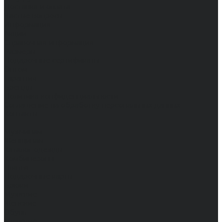
Доставка и оплата
Частые вопросы
Информация
Акции
Справочная информация
Размеры
Подарочные сертификаты
Оптом
Гарантия
Бренды
Политика конфиденциальности
Соглашение на обработку персональных данных
Контакты
...
Мужчинам
Женщинам
Каталог одежды
Комбинезоны
Платья
Подарочные карты
Брюки
Мужские
Женские
Обувь
Мужские