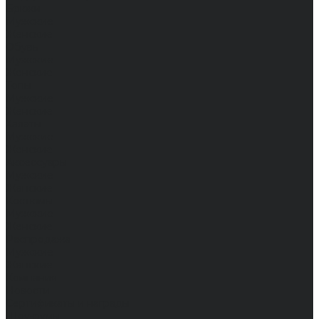
Брюки
Мужские
Женские
Обувь
Мужские
Женские
Топы
Мужские
Женские
Халаты
Мужские
Женские
Аксессуары
Мужские
Женские
Костюмы
Мужские
Женские
Распродажа
Мужские
Женские
Компания
Новости
Сертификаты и награды
Шоу-румы