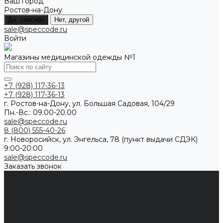
Ваш город
Ростов-на-Дону
Да, спасибо
Нет, другой
sale@speccode.ru
Войти
Магазины медицинской одежды №1
+7 (928) 117-36-13
+7 (928) 117-36-13
г. Ростов-на-Дону, ул. Большая Садовая, 104/29
Пн.-Вс.: 09.00-20.00
sale@speccode.ru
8 (800) 555-40-26
г. Новоросийск, ул. Энгельса, 78 (пункт выдачи СДЭК)
9:00-20:00
sale@speccode.ru
Заказать звонок
Мужчинам
Женщинам
Каталог одежды
Комбинезоны
Платья
Подарочные карты