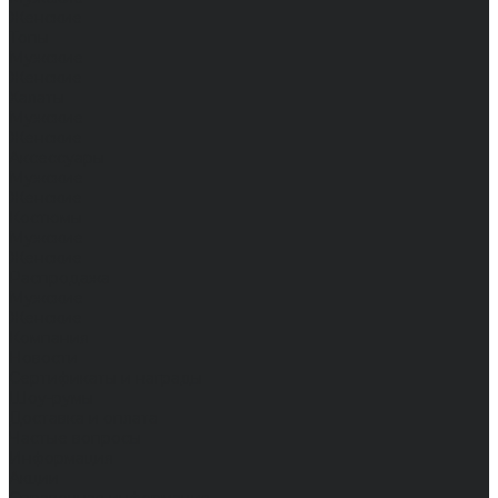
Женские
Топы
Мужские
Женские
Халаты
Мужские
Женские
Аксессуары
Мужские
Женские
Костюмы
Мужские
Женские
Распродажа
Мужские
Женские
Компания
Новости
Сертификаты и награды
Шоу-румы
Доставка и оплата
Частые вопросы
Информация
Акции