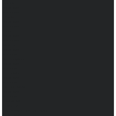
Брюки
Мужские
Женские
Обувь
Мужские
Женские
Топы
Мужские
Женские
Халаты
Мужские
Женские
Аксессуары
Мужские
Женские
Костюмы
Мужские
Женские
Распродажа
Мужские
Женские
Компания
Новости
Сертификаты и награды
Шоу-румы