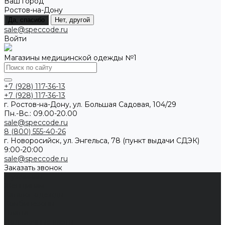
Ваш город
Ростов-на-Дону
Да, спасибо
Нет, другой
sale@speccode.ru
Войти
Магазины медицинской одежды №1
+7 (928) 117-36-13
+7 (928) 117-36-13
г. Ростов-на-Дону, ул. Большая Садовая, 104/29
Пн.-Вс.: 09.00-20.00
sale@speccode.ru
8 (800) 555-40-26
г. Новоросийск, ул. Энгельса, 78 (пункт выдачи СДЭК)
9:00-20:00
sale@speccode.ru
Заказать звонок
Мужчинам
Женщинам
Каталог одежды
Комбинезоны
Платья
Подарочные карты