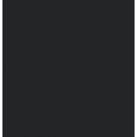
Женские
Топы
Мужские
Женские
Халаты
Мужские
Женские
Аксессуары
Мужские
Женские
Костюмы
Мужские
Женские
Распродажа
Мужские
Женские
Компания
Новости
Сертификаты и награды
Шоу-румы
Доставка и оплата
Частые вопросы
Информация
Акции