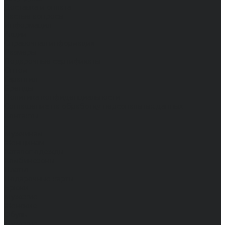
Доставка и оплата
Частые вопросы
Информация
Акции
Справочная информация
Размеры
Подарочные сертификаты
Оптом
Гарантия
Бренды
Политика конфиденциальности
Соглашение на обработку персональных данных
Контакты
...
Мужчинам
Женщинам
Каталог одежды
Комбинезоны
Платья
Подарочные карты
Брюки
Мужские
Женские
Обувь
Мужские