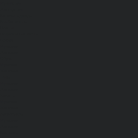
Мужчинам
Женщинам
Каталог одежды
Комбинезоны
Платья
Подарочные карты
Брюки
Мужские
Женские
Обувь
Мужские
Женские
Топы
Мужские
Женские
Халаты
Мужские
Женские
Аксессуары
Мужские
Женские
Костюмы