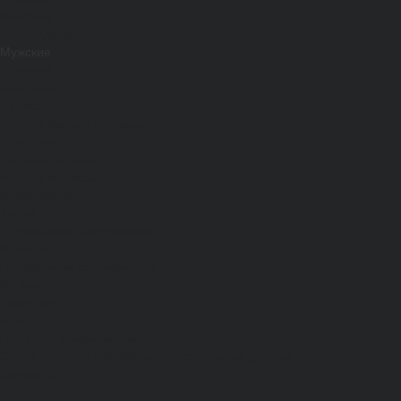
Женские
Распродажа
Мужские
Женские
Компания
Новости
Сертификаты и награды
Шоу-румы
Доставка и оплата
Частые вопросы
Информация
Акции
Справочная информация
Размеры
Подарочные сертификаты
Оптом
Гарантия
Бренды
Политика конфиденциальности
Соглашение на обработку персональных данных
Контакты
...