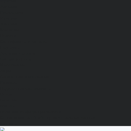
Мужские
Женские
Распродажа
Мужские
Женские
Компания
Новости
Сертификаты и награды
Шоу-румы
Доставка и оплата
Частые вопросы
Информация
Акции
Справочная информация
Размеры
Подарочные сертификаты
Оптом
Гарантия
Бренды
Политика конфиденциальности
Соглашение на обработку персональных данных
Контакты