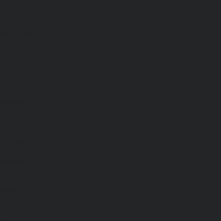
Мужчинам
Женщинам
Каталог одежды
Комбинезоны
Платья
Подарочные карты
Брюки
Мужские
Женские
Обувь
Мужские
Женские
Топы
Мужские
Женские
Халаты
Мужские
Женские
Аксессуары
Мужские
Женские
Костюмы
Мужские