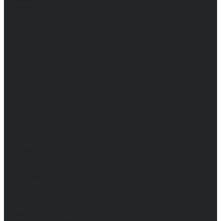
Женские
Топы
Мужские
Женские
Халаты
Мужские
Женские
Аксессуары
Мужские
Женские
Костюмы
Мужские
Женские
Распродажа
Мужские
Женские
Компания
Новости
Сертификаты и награды
Шоу-румы
Доставка и оплата
Частые вопросы
Информация
Акции