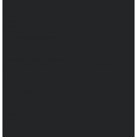
Доставка и оплата
Частые вопросы
Информация
Акции
Справочная информация
Размеры
Подарочные сертификаты
Оптом
Гарантия
Бренды
Политика конфиденциальности
Соглашение на обработку персональных данных
Контакты
...
Мужчинам
Женщинам
Каталог одежды
Комбинезоны
Платья
Подарочные карты
Брюки
Мужские
Женские
Обувь
Мужские