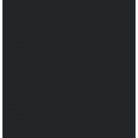
Брюки
Мужские
Женские
Обувь
Мужские
Женские
Топы
Мужские
Женские
Халаты
Мужские
Женские
Аксессуары
Мужские
Женские
Костюмы
Мужские
Женские
Распродажа
Мужские
Женские
Компания
Новости
Сертификаты и награды
Шоу-румы