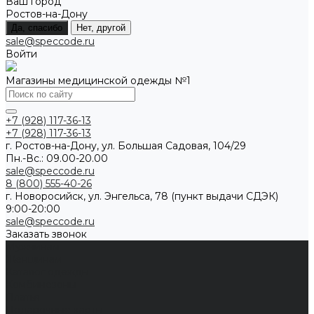
Ваш город
Ростов-на-Дону
Да, спасибо
Нет, другой
sale@speccode.ru
Войти
Магазины медицинской одежды №1
+7 (928) 117-36-13
+7 (928) 117-36-13
г. Ростов-на-Дону, ул. Большая Садовая, 104/29
Пн.-Вс.: 09.00-20.00
sale@speccode.ru
8 (800) 555-40-26
г. Новоросийск, ул. Энгельса, 78 (пункт выдачи СДЭК)
9:00-20:00
sale@speccode.ru
Заказать звонок
Мужчинам
Женщинам
Каталог одежды
Комбинезоны
Платья
Подарочные карты