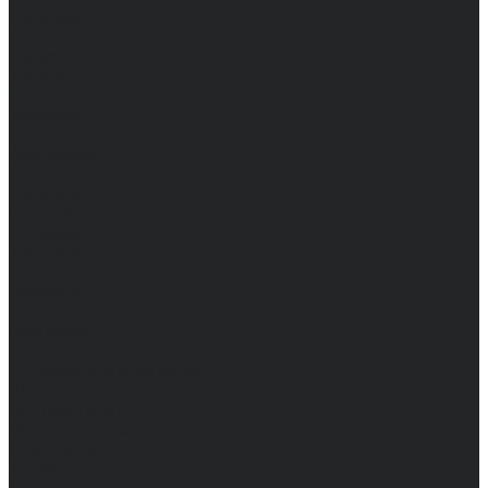
Женские
Топы
Мужские
Женские
Халаты
Мужские
Женские
Аксессуары
Мужские
Женские
Костюмы
Мужские
Женские
Распродажа
Мужские
Женские
Компания
Новости
Сертификаты и награды
Шоу-румы
Доставка и оплата
Частые вопросы
Информация
Акции