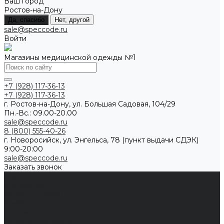
Ваш город
Ростов-на-Дону
Да, спасибо
Нет, другой
sale@speccode.ru
Войти
Магазины медицинской одежды №1
+7 (928) 117-36-13
+7 (928) 117-36-13
г. Ростов-на-Дону, ул. Большая Садовая, 104/29
Пн.-Вс.: 09.00-20.00
sale@speccode.ru
8 (800) 555-40-26
г. Новоросийск, ул. Энгельса, 78 (пункт выдачи СДЭК)
9:00-20:00
sale@speccode.ru
Заказать звонок
Мужчинам
Женщинам
Каталог одежды
Комбинезоны
Платья
Подарочные карты