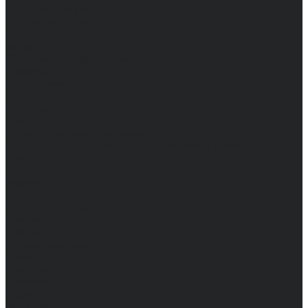
Доставка и оплата
Частые вопросы
Информация
Акции
Справочная информация
Размеры
Подарочные сертификаты
Оптом
Гарантия
Бренды
Политика конфиденциальности
Соглашение на обработку персональных данных
Контакты
...
Мужчинам
Женщинам
Каталог одежды
Комбинезоны
Платья
Подарочные карты
Брюки
Мужские
Женские
Обувь
Мужские