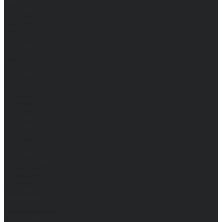
Брюки
Мужские
Женские
Обувь
Мужские
Женские
Топы
Мужские
Женские
Халаты
Мужские
Женские
Аксессуары
Мужские
Женские
Костюмы
Мужские
Женские
Распродажа
Мужские
Женские
Компания
Новости
Сертификаты и награды
Шоу-румы