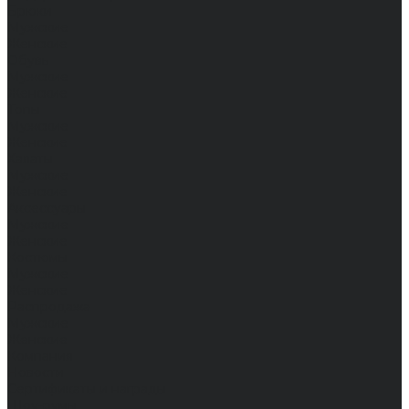
Брюки
Мужские
Женские
Обувь
Мужские
Женские
Топы
Мужские
Женские
Халаты
Мужские
Женские
Аксессуары
Мужские
Женские
Костюмы
Мужские
Женские
Распродажа
Мужские
Женские
Компания
Новости
Сертификаты и награды
Шоу-румы