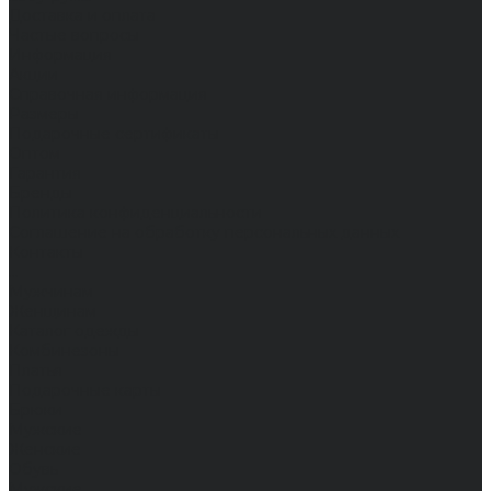
Доставка и оплата
Частые вопросы
Информация
Акции
Справочная информация
Размеры
Подарочные сертификаты
Оптом
Гарантия
Бренды
Политика конфиденциальности
Соглашение на обработку персональных данных
Контакты
...
Мужчинам
Женщинам
Каталог одежды
Комбинезоны
Платья
Подарочные карты
Брюки
Мужские
Женские
Обувь
Мужские