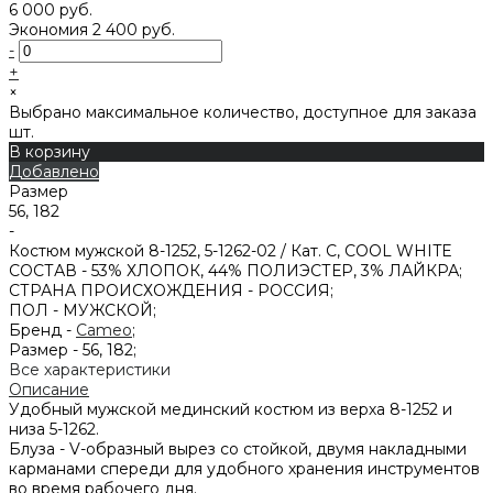
6 000 руб.
Экономия
2 400 руб.
-
+
×
Выбрано максимальное количество, доступное для заказа
шт.
В корзину
Добавлено
Размер
56, 182
-
Костюм мужской 8-1252, 5-1262-02 / Кат. C, COOL WHITE
СОСТАВ -
53% ХЛОПОК, 44% ПОЛИЭСТЕР, 3% ЛАЙКРА;
СТРАНА ПРОИСХОЖДЕНИЯ -
РОССИЯ;
ПОЛ -
МУЖСКОЙ;
Бренд -
Cameo
;
Размер -
56, 182;
Все характеристики
Описание
Удобный мужской мединский костюм из верха 8-1252 и
низа 5-1262.
Блуза - V-образный вырез со стойкой, двумя накладными
карманами спереди для удобного хранения инструментов
во время рабочего дня.