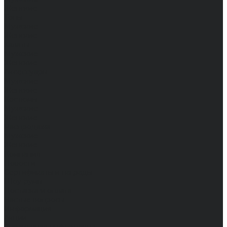
Женские
Топы
Мужские
Женские
Халаты
Мужские
Женские
Аксессуары
Мужские
Женские
Костюмы
Мужские
Женские
Распродажа
Мужские
Женские
Компания
Новости
Сертификаты и награды
Шоу-румы
Доставка и оплата
Частые вопросы
Информация
Акции