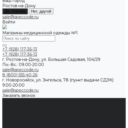
Ваш город
Ростов-на-Дону
Да, спасибо
Нет, другой
sale@speccode.ru
Войти
Магазины медицинской одежды №1
+7 (928) 117-36-13
+7 (928) 117-36-13
г. Ростов-на-Дону, ул. Большая Садовая, 104/29
Пн.-Вс.: 09.00-20.00
sale@speccode.ru
8 (800) 555-40-26
г. Новоросийск, ул. Энгельса, 78 (пункт выдачи СДЭК)
9:00-20:00
sale@speccode.ru
Заказать звонок
Мужчинам
Женщинам
Каталог одежды
Комбинезоны
Платья
Подарочные карты