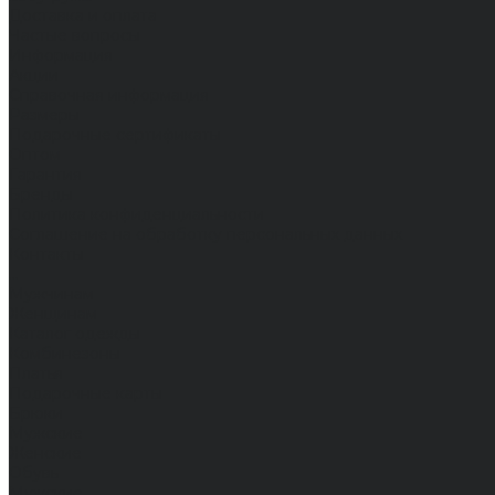
Доставка и оплата
Частые вопросы
Информация
Акции
Справочная информация
Размеры
Подарочные сертификаты
Оптом
Гарантия
Бренды
Политика конфиденциальности
Соглашение на обработку персональных данных
Контакты
...
Мужчинам
Женщинам
Каталог одежды
Комбинезоны
Платья
Подарочные карты
Брюки
Мужские
Женские
Обувь
Мужские