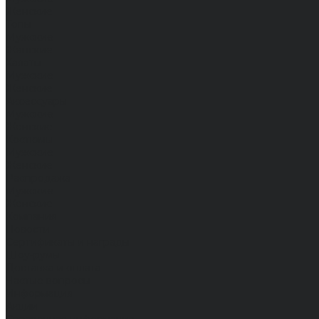
Женские
Топы
Мужские
Женские
Халаты
Мужские
Женские
Аксессуары
Мужские
Женские
Костюмы
Мужские
Женские
Распродажа
Мужские
Женские
Компания
Новости
Сертификаты и награды
Шоу-румы
Доставка и оплата
Частые вопросы
Информация
Акции