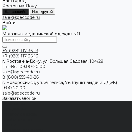
Ваш город
Ростов-на-Дону
Да, спасибо
Нет, другой
sale@speccode.ru
Войти
Магазины медицинской одежды №1
+7 (928) 117-36-13
+7 (928) 117-36-13
г. Ростов-на-Дону, ул. Большая Садовая, 104/29
Пн.-Вс.: 09.00-20.00
sale@speccode.ru
8 (800) 555-40-26
г. Новоросийск, ул. Энгельса, 78 (пункт выдачи СДЭК)
9:00-20:00
sale@speccode.ru
Заказать звонок
Мужчинам
Женщинам
Каталог одежды
Комбинезоны
Платья
Подарочные карты