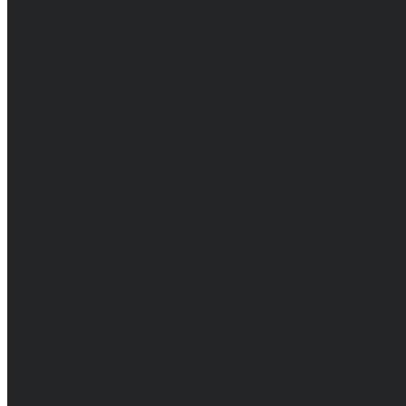
Брюки
Мужские
Женские
Обувь
Мужские
Женские
Топы
Мужские
Женские
Халаты
Мужские
Женские
Аксессуары
Мужские
Женские
Костюмы
Мужские
Женские
Распродажа
Мужские
Женские
Компания
Новости
Сертификаты и награды
Шоу-румы