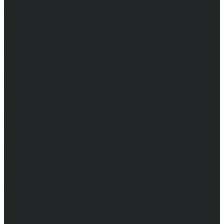
Брюки
Мужские
Женские
Обувь
Мужские
Женские
Топы
Мужские
Женские
Халаты
Мужские
Женские
Аксессуары
Мужские
Женские
Костюмы
Мужские
Женские
Распродажа
Мужские
Женские
Компания
Новости
Сертификаты и награды
Шоу-румы