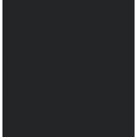
Женские
Топы
Мужские
Женские
Халаты
Мужские
Женские
Аксессуары
Мужские
Женские
Костюмы
Мужские
Женские
Распродажа
Мужские
Женские
Компания
Новости
Сертификаты и награды
Шоу-румы
Доставка и оплата
Частые вопросы
Информация
Акции