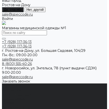
Ваш город
Ростов-на-Дону
Да, спасибо
Нет, другой
sale@speccode.ru
Войти
Магазины медицинской одежды №1
+7 (928) 117-36-13
+7 (928) 117-36-13
г. Ростов-на-Дону, ул. Большая Садовая, 104/29
Пн.-Вс.: 09.00-20.00
sale@speccode.ru
8 (800) 555-40-26
г. Новоросийск, ул. Энгельса, 78 (пункт выдачи СДЭК)
9:00-20:00
sale@speccode.ru
Заказать звонок
Мужчинам
Женщинам
Каталог одежды
Комбинезоны
Платья
Подарочные карты