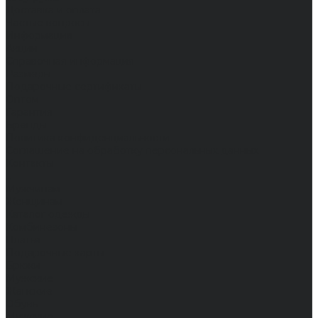
Доставка и оплата
Частые вопросы
Информация
Акции
Справочная информация
Размеры
Подарочные сертификаты
Оптом
Гарантия
Бренды
Политика конфиденциальности
Соглашение на обработку персональных данных
Контакты
...
Мужчинам
Женщинам
Каталог одежды
Комбинезоны
Платья
Подарочные карты
Брюки
Мужские
Женские
Обувь
Мужские