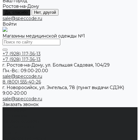
Ваш город
Ростов-на-Дону
Да, спасибо
Нет, другой
sale@speccode.ru
Войти
Магазины медицинской одежды №1
+7 (928) 117-36-13
+7 (928) 117-36-13
г. Ростов-на-Дону, ул. Большая Садовая, 104/29
Пн.-Вс.: 09.00-20.00
sale@speccode.ru
8 (800) 555-40-26
г. Новоросийск, ул. Энгельса, 78 (пункт выдачи СДЭК)
9:00-20:00
sale@speccode.ru
Заказать звонок
Мужчинам
Женщинам
Каталог одежды
Комбинезоны
Платья
Подарочные карты