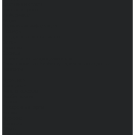
Доставка и оплата
Частые вопросы
Информация
Акции
Справочная информация
Размеры
Подарочные сертификаты
Оптом
Гарантия
Бренды
Политика конфиденциальности
Соглашение на обработку персональных данных
Контакты
...
Мужчинам
Женщинам
Каталог одежды
Комбинезоны
Платья
Подарочные карты
Брюки
Мужские
Женские
Обувь
Мужские