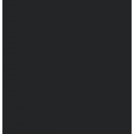
Женские
Топы
Мужские
Женские
Халаты
Мужские
Женские
Аксессуары
Мужские
Женские
Костюмы
Мужские
Женские
Распродажа
Мужские
Женские
Компания
Новости
Сертификаты и награды
Шоу-румы
Доставка и оплата
Частые вопросы
Информация
Акции