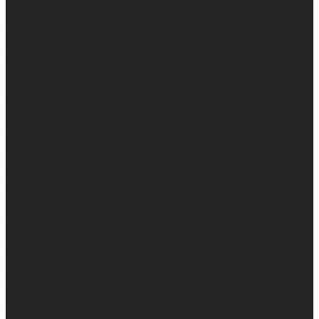
Брюки
Мужские
Женские
Обувь
Мужские
Женские
Топы
Мужские
Женские
Халаты
Мужские
Женские
Аксессуары
Мужские
Женские
Костюмы
Мужские
Женские
Распродажа
Мужские
Женские
Компания
Новости
Сертификаты и награды
Шоу-румы