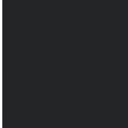
Доставка и оплата
Частые вопросы
Информация
Акции
Справочная информация
Размеры
Подарочные сертификаты
Оптом
Гарантия
Бренды
Политика конфиденциальности
Соглашение на обработку персональных данных
Контакты
...
Мужчинам
Женщинам
Каталог одежды
Комбинезоны
Платья
Подарочные карты
Брюки
Мужские
Женские
Обувь
Мужские