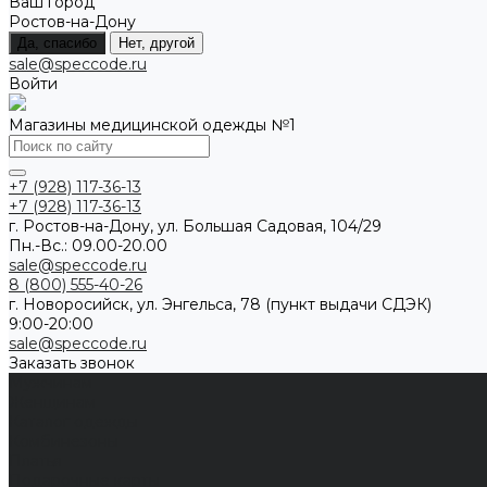
Ваш город
Ростов-на-Дону
Да, спасибо
Нет, другой
sale@speccode.ru
Войти
Магазины медицинской одежды №1
+7 (928) 117-36-13
+7 (928) 117-36-13
г. Ростов-на-Дону, ул. Большая Садовая, 104/29
Пн.-Вс.: 09.00-20.00
sale@speccode.ru
8 (800) 555-40-26
г. Новоросийск, ул. Энгельса, 78 (пункт выдачи СДЭК)
9:00-20:00
sale@speccode.ru
Заказать звонок
Мужчинам
Женщинам
Каталог одежды
Комбинезоны
Платья
Подарочные карты