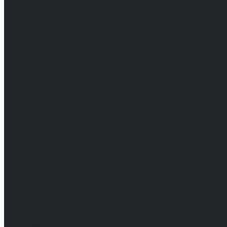
Брюки
Мужские
Женские
Обувь
Мужские
Женские
Топы
Мужские
Женские
Халаты
Мужские
Женские
Аксессуары
Мужские
Женские
Костюмы
Мужские
Женские
Распродажа
Мужские
Женские
Компания
Новости
Сертификаты и награды
Шоу-румы