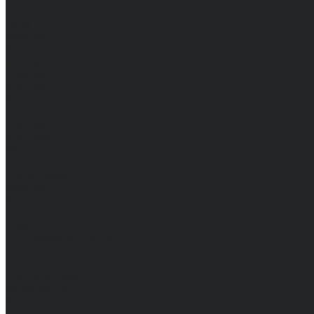
Женские
Топы
Мужские
Женские
Халаты
Мужские
Женские
Аксессуары
Мужские
Женские
Костюмы
Мужские
Женские
Распродажа
Мужские
Женские
Компания
Новости
Сертификаты и награды
Шоу-румы
Доставка и оплата
Частые вопросы
Информация
Акции