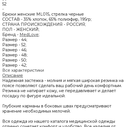
52
-
Брюки женские ML015, стрелка черные
СОСТАВ -
35% хлопок, 65% полиэфир, 195гр;
СТРАНА ПРОИСХОЖДЕНИЯ -
РОССИЯ;
ПОЛ -
ЖЕНСКИЙ;
Бренд -
MedLove
;
Размер -
44;
Размер -
52;
Размер -
46;
Размер -
48;
Размер -
50;
Размер -
42;
Все характеристики
Описание
Надежная застежка - молния и мягкая широкая резинка на
поясе позволяют сделать ваш рабочий день комфортным.
Резинка не натирает кожу, не передавливает и делает
посадку по фигуре идеальной.
Глубокие карманы в боковых швах предусматривают
хранение необходимых мелочей.
Вся одежда из нашего каталога медицинской одежды
отлично сочетает комфорт и удобство. Все изделия от