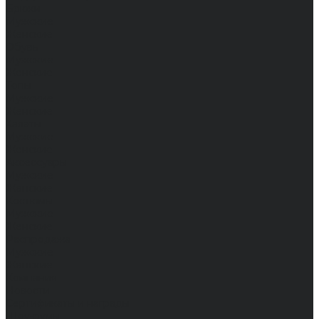
Брюки
Мужские
Женские
Обувь
Мужские
Женские
Топы
Мужские
Женские
Халаты
Мужские
Женские
Аксессуары
Мужские
Женские
Костюмы
Мужские
Женские
Распродажа
Мужские
Женские
Компания
Новости
Сертификаты и награды
Шоу-румы