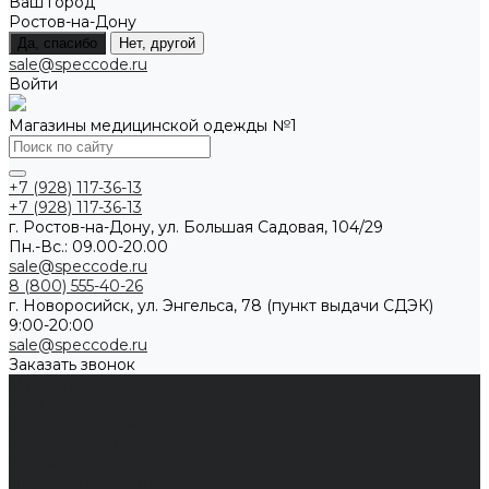
Ваш город
Ростов-на-Дону
Да, спасибо
Нет, другой
sale@speccode.ru
Войти
Магазины медицинской одежды №1
+7 (928) 117-36-13
+7 (928) 117-36-13
г. Ростов-на-Дону, ул. Большая Садовая, 104/29
Пн.-Вс.: 09.00-20.00
sale@speccode.ru
8 (800) 555-40-26
г. Новоросийск, ул. Энгельса, 78 (пункт выдачи СДЭК)
9:00-20:00
sale@speccode.ru
Заказать звонок
Мужчинам
Женщинам
Каталог одежды
Комбинезоны
Платья
Подарочные карты