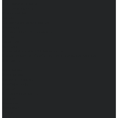
Доставка и оплата
Частые вопросы
Информация
Акции
Справочная информация
Размеры
Подарочные сертификаты
Оптом
Гарантия
Бренды
Политика конфиденциальности
Соглашение на обработку персональных данных
Контакты
...
Мужчинам
Женщинам
Каталог одежды
Комбинезоны
Платья
Подарочные карты
Брюки
Мужские
Женские
Обувь
Мужские