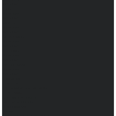
Женские
Топы
Мужские
Женские
Халаты
Мужские
Женские
Аксессуары
Мужские
Женские
Костюмы
Мужские
Женские
Распродажа
Мужские
Женские
Компания
Новости
Сертификаты и награды
Шоу-румы
Доставка и оплата
Частые вопросы
Информация
Акции