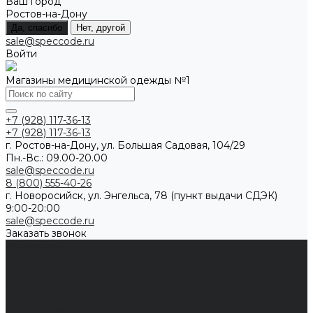
Ваш город
Ростов-на-Дону
Да, спасибо
Нет, другой
sale@speccode.ru
Войти
Магазины медицинской одежды №1
+7 (928) 117-36-13
+7 (928) 117-36-13
г. Ростов-на-Дону, ул. Большая Садовая, 104/29
Пн.-Вс.: 09.00-20.00
sale@speccode.ru
8 (800) 555-40-26
г. Новоросийск, ул. Энгельса, 78 (пункт выдачи СДЭК)
9:00-20:00
sale@speccode.ru
Заказать звонок
Мужчинам
Женщинам
Каталог одежды
Комбинезоны
Платья
Подарочные карты