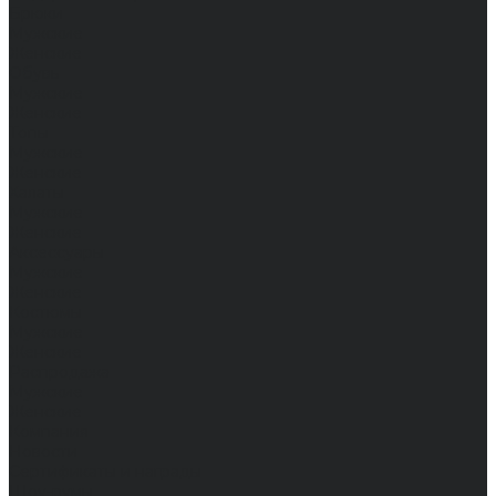
Брюки
Мужские
Женские
Обувь
Мужские
Женские
Топы
Мужские
Женские
Халаты
Мужские
Женские
Аксессуары
Мужские
Женские
Костюмы
Мужские
Женские
Распродажа
Мужские
Женские
Компания
Новости
Сертификаты и награды
Шоу-румы