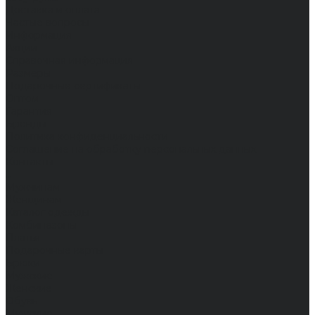
Доставка и оплата
Частые вопросы
Информация
Акции
Справочная информация
Размеры
Подарочные сертификаты
Оптом
Гарантия
Бренды
Политика конфиденциальности
Соглашение на обработку персональных данных
Контакты
...
Мужчинам
Женщинам
Каталог одежды
Комбинезоны
Платья
Подарочные карты
Брюки
Мужские
Женские
Обувь
Мужские