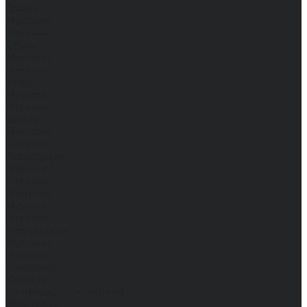
Брюки
Мужские
Женские
Обувь
Мужские
Женские
Топы
Мужские
Женские
Халаты
Мужские
Женские
Аксессуары
Мужские
Женские
Костюмы
Мужские
Женские
Распродажа
Мужские
Женские
Компания
Новости
Сертификаты и награды
Шоу-румы