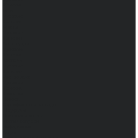
Женские
Топы
Мужские
Женские
Халаты
Мужские
Женские
Аксессуары
Мужские
Женские
Костюмы
Мужские
Женские
Распродажа
Мужские
Женские
Компания
Новости
Сертификаты и награды
Шоу-румы
Доставка и оплата
Частые вопросы
Информация
Акции