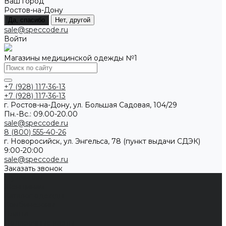
Ваш город
Ростов-на-Дону
Да, спасибо
Нет, другой
sale@speccode.ru
Войти
Магазины медицинской одежды №1
+7 (928) 117-36-13
+7 (928) 117-36-13
г. Ростов-на-Дону, ул. Большая Садовая, 104/29
Пн.-Вс.: 09.00-20.00
sale@speccode.ru
8 (800) 555-40-26
г. Новоросийск, ул. Энгельса, 78 (пункт выдачи СДЭК)
9:00-20:00
sale@speccode.ru
Заказать звонок
Мужчинам
Женщинам
Каталог одежды
Комбинезоны
Платья
Подарочные карты