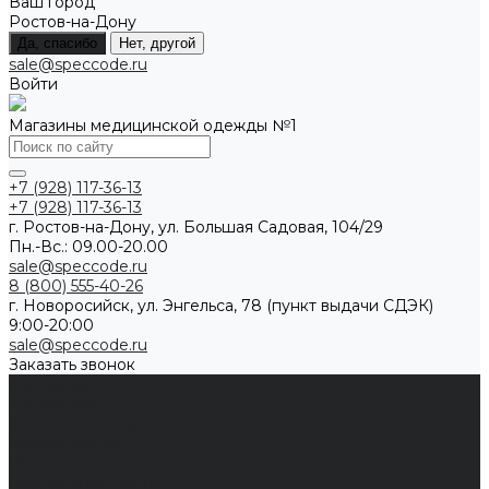
Ваш город
Ростов-на-Дону
Да, спасибо
Нет, другой
sale@speccode.ru
Войти
Магазины медицинской одежды №1
+7 (928) 117-36-13
+7 (928) 117-36-13
г. Ростов-на-Дону, ул. Большая Садовая, 104/29
Пн.-Вс.: 09.00-20.00
sale@speccode.ru
8 (800) 555-40-26
г. Новоросийск, ул. Энгельса, 78 (пункт выдачи СДЭК)
9:00-20:00
sale@speccode.ru
Заказать звонок
Мужчинам
Женщинам
Каталог одежды
Комбинезоны
Платья
Подарочные карты