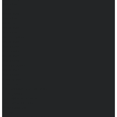
Женские
Топы
Мужские
Женские
Халаты
Мужские
Женские
Аксессуары
Мужские
Женские
Костюмы
Мужские
Женские
Распродажа
Мужские
Женские
Компания
Новости
Сертификаты и награды
Шоу-румы
Доставка и оплата
Частые вопросы
Информация
Акции