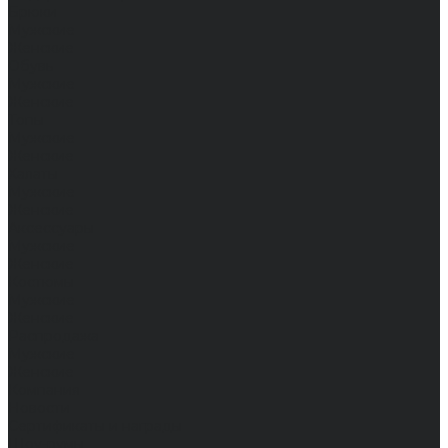
Брюки
Мужские
Женские
Обувь
Мужские
Женские
Топы
Мужские
Женские
Халаты
Мужские
Женские
Аксессуары
Мужские
Женские
Костюмы
Мужские
Женские
Распродажа
Мужские
Женские
Компания
Новости
Сертификаты и награды
Шоу-румы