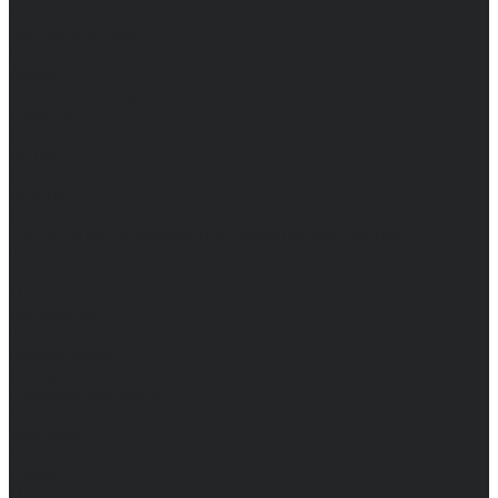
Доставка и оплата
Частые вопросы
Информация
Акции
Справочная информация
Размеры
Подарочные сертификаты
Оптом
Гарантия
Бренды
Политика конфиденциальности
Соглашение на обработку персональных данных
Контакты
...
Мужчинам
Женщинам
Каталог одежды
Комбинезоны
Платья
Подарочные карты
Брюки
Мужские
Женские
Обувь
Мужские