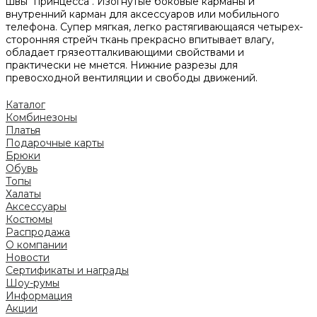
швы "принцесса". Изогнутые боковые карманы и
внутренний карман для аксессуаров или мобильного
телефона. Супер мягкая, легко растягивающаяся четырех-
сторонняя стрейч ткань прекрасно впитывает влагу,
обладает грязеотталкивающими свойствами и
практически не мнется. Нижние разрезы для
превосходной вентиляции и свободы движений.
Каталог
Комбинезоны
Платья
Подарочные карты
Брюки
Обувь
Топы
Халаты
Аксессуары
Костюмы
Распродажа
О компании
Новости
Сертификаты и награды
Шоу-румы
Информация
Акции