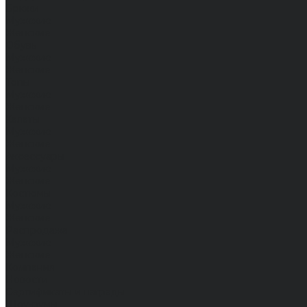
Брюки
Мужские
Женские
Обувь
Мужские
Женские
Топы
Мужские
Женские
Халаты
Мужские
Женские
Аксессуары
Мужские
Женские
Костюмы
Мужские
Женские
Распродажа
Мужские
Женские
Компания
Новости
Сертификаты и награды
Шоу-румы