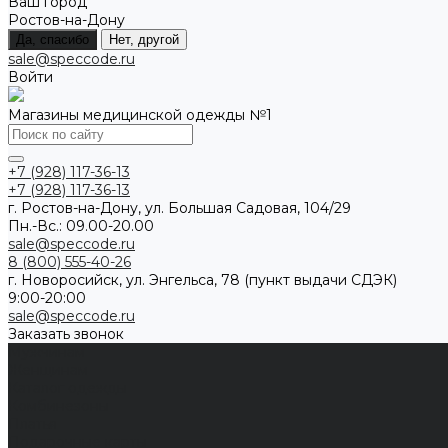
Ваш город
Ростов-на-Дону
Да, спасибо
Нет, другой
sale@speccode.ru
Войти
Магазины медицинской одежды №1
+7 (928) 117-36-13
+7 (928) 117-36-13
г. Ростов-на-Дону, ул. Большая Садовая, 104/29
Пн.-Вс.: 09.00-20.00
sale@speccode.ru
8 (800) 555-40-26
г. Новоросийск, ул. Энгельса, 78 (пункт выдачи СДЭК)
9:00-20:00
sale@speccode.ru
Заказать звонок
Мужчинам
Женщинам
Каталог одежды
Комбинезоны
Платья
Подарочные карты