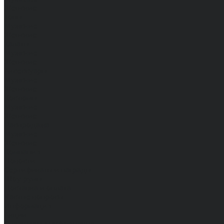
Женские
Топы
Мужские
Женские
Халаты
Мужские
Женские
Аксессуары
Мужские
Женские
Костюмы
Мужские
Женские
Распродажа
Мужские
Женские
Компания
Новости
Сертификаты и награды
Шоу-румы
Доставка и оплата
Частые вопросы
Информация
Акции