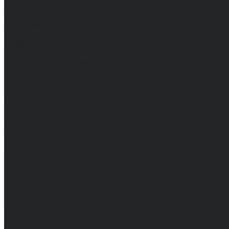
Доставка и оплата
Частые вопросы
Информация
Акции
Справочная информация
Размеры
Подарочные сертификаты
Оптом
Гарантия
Бренды
Политика конфиденциальности
Соглашение на обработку персональных данных
Контакты
...
Мужчинам
Женщинам
Каталог одежды
Комбинезоны
Платья
Подарочные карты
Брюки
Мужские
Женские
Обувь
Мужские