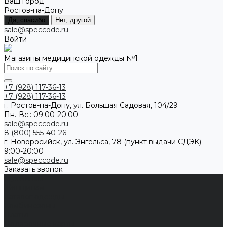
Ваш город
Ростов-на-Дону
Да, спасибо
Нет, другой
sale@speccode.ru
Войти
Магазины медицинской одежды №1
+7 (928) 117-36-13
+7 (928) 117-36-13
г. Ростов-на-Дону, ул. Большая Садовая, 104/29
Пн.-Вс.: 09.00-20.00
sale@speccode.ru
8 (800) 555-40-26
г. Новоросийск, ул. Энгельса, 78 (пункт выдачи СДЭК)
9:00-20:00
sale@speccode.ru
Заказать звонок
Мужчинам
Женщинам
Каталог одежды
Комбинезоны
Платья
Подарочные карты