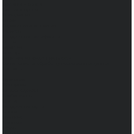
Доставка и оплата
Частые вопросы
Информация
Акции
Справочная информация
Размеры
Подарочные сертификаты
Оптом
Гарантия
Бренды
Политика конфиденциальности
Соглашение на обработку персональных данных
Контакты
...
Мужчинам
Женщинам
Каталог одежды
Комбинезоны
Платья
Подарочные карты
Брюки
Мужские
Женские
Обувь
Мужские