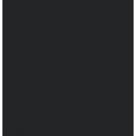
Брюки
Мужские
Женские
Обувь
Мужские
Женские
Топы
Мужские
Женские
Халаты
Мужские
Женские
Аксессуары
Мужские
Женские
Костюмы
Мужские
Женские
Распродажа
Мужские
Женские
Компания
Новости
Сертификаты и награды
Шоу-румы