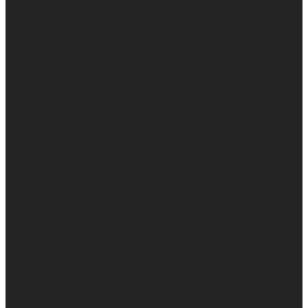
Женские
Топы
Мужские
Женские
Халаты
Мужские
Женские
Аксессуары
Мужские
Женские
Костюмы
Мужские
Женские
Распродажа
Мужские
Женские
Компания
Новости
Сертификаты и награды
Шоу-румы
Доставка и оплата
Частые вопросы
Информация
Акции