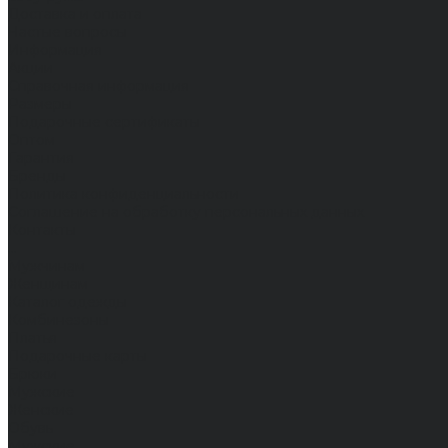
Доставка и оплата
Частые вопросы
Информация
Акции
Справочная информация
Размеры
Подарочные сертификаты
Оптом
Гарантия
Бренды
Политика конфиденциальности
Соглашение на обработку персональных данных
Контакты
...
Мужчинам
Женщинам
Каталог одежды
Комбинезоны
Платья
Подарочные карты
Брюки
Мужские
Женские
Обувь
Мужские