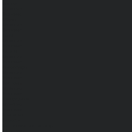
Брюки
Мужские
Женские
Обувь
Мужские
Женские
Топы
Мужские
Женские
Халаты
Мужские
Женские
Аксессуары
Мужские
Женские
Костюмы
Мужские
Женские
Распродажа
Мужские
Женские
Компания
Новости
Сертификаты и награды
Шоу-румы