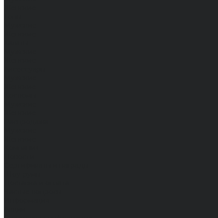
Женские
Топы
Мужские
Женские
Халаты
Мужские
Женские
Аксессуары
Мужские
Женские
Костюмы
Мужские
Женские
Распродажа
Мужские
Женские
Компания
Новости
Сертификаты и награды
Шоу-румы
Доставка и оплата
Частые вопросы
Информация
Акции