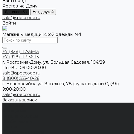
Ваш город
Ростов-на-Дону
Да, спасибо
Нет, другой
sale@speccode.ru
Войти
Магазины медицинской одежды №1
+7 (928) 117-36-13
+7 (928) 117-36-13
г. Ростов-на-Дону, ул. Большая Садовая, 104/29
Пн.-Вс.: 09.00-20.00
sale@speccode.ru
8 (800) 555-40-26
г. Новоросийск, ул. Энгельса, 78 (пункт выдачи СДЭК)
9:00-20:00
sale@speccode.ru
Заказать звонок
Мужчинам
Женщинам
Каталог одежды
Комбинезоны
Платья
Подарочные карты