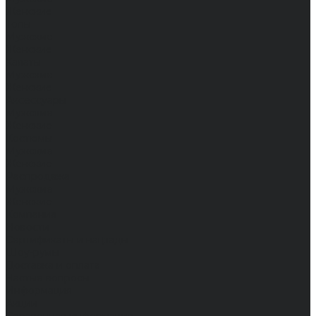
Женские
Топы
Мужские
Женские
Халаты
Мужские
Женские
Аксессуары
Мужские
Женские
Костюмы
Мужские
Женские
Распродажа
Мужские
Женские
Компания
Новости
Сертификаты и награды
Шоу-румы
Доставка и оплата
Частые вопросы
Информация
Акции