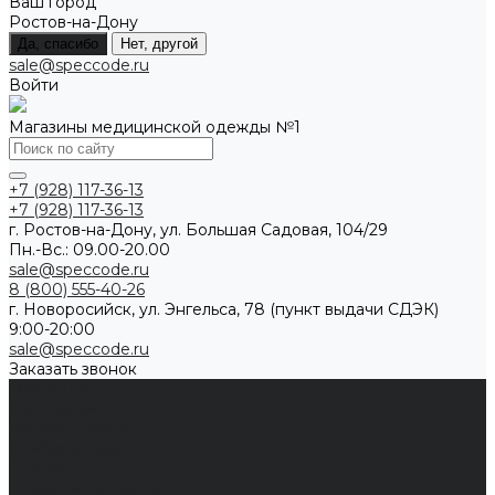
Ваш город
Ростов-на-Дону
Да, спасибо
Нет, другой
sale@speccode.ru
Войти
Магазины медицинской одежды №1
+7 (928) 117-36-13
+7 (928) 117-36-13
г. Ростов-на-Дону, ул. Большая Садовая, 104/29
Пн.-Вс.: 09.00-20.00
sale@speccode.ru
8 (800) 555-40-26
г. Новоросийск, ул. Энгельса, 78 (пункт выдачи СДЭК)
9:00-20:00
sale@speccode.ru
Заказать звонок
Мужчинам
Женщинам
Каталог одежды
Комбинезоны
Платья
Подарочные карты