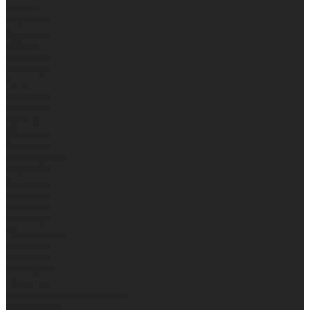
Брюки
Мужские
Женские
Обувь
Мужские
Женские
Топы
Мужские
Женские
Халаты
Мужские
Женские
Аксессуары
Мужские
Женские
Костюмы
Мужские
Женские
Распродажа
Мужские
Женские
Компания
Новости
Сертификаты и награды
Шоу-румы