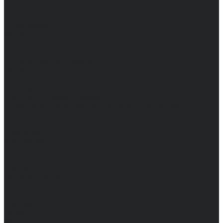
Доставка и оплата
Частые вопросы
Информация
Акции
Справочная информация
Размеры
Подарочные сертификаты
Оптом
Гарантия
Бренды
Политика конфиденциальности
Соглашение на обработку персональных данных
Контакты
...
Мужчинам
Женщинам
Каталог одежды
Комбинезоны
Платья
Подарочные карты
Брюки
Мужские
Женские
Обувь
Мужские