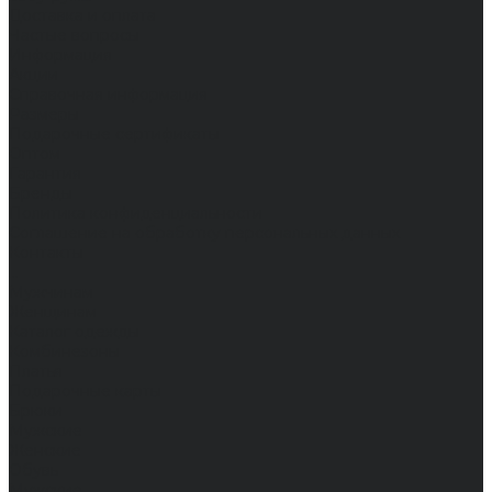
Доставка и оплата
Частые вопросы
Информация
Акции
Справочная информация
Размеры
Подарочные сертификаты
Оптом
Гарантия
Бренды
Политика конфиденциальности
Соглашение на обработку персональных данных
Контакты
...
Мужчинам
Женщинам
Каталог одежды
Комбинезоны
Платья
Подарочные карты
Брюки
Мужские
Женские
Обувь
Мужские