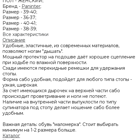
ПОЛ -
ЖЕНСКИЙ;
Бренд -
Paninter
;
Размер -
39-40;
Размер -
36-37;
Размер -
40-41;
Размер -
38-39;
Все характеристики
Описание
Удобные, эластичные, из современных материалов,
позволяют ногам "дышать".
Мощный протектор на подошве даёт хорошее сцепление
при ходьбе по влажной поверхности.
Сзади имеются перекидные ремешки для удержания
стопы.
Форма сабо удобная, подойдет для любого типа стопы -
узкая, широкая.
За счет имеющихся дырочек на верхней части сабо
происходит проветривание и ноги не потеют.
Наличие на внутренней части выпуклости по типу
супинатора под стопу делает ношение сабо более
удобным.
Важная деталь: обувь "маломерка". Стоит выбирать
минимум на 1-2 размера больше.
Каталог