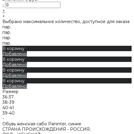
-
+
×
Выбрано максимальное количество, доступное для заказа
пар.
пар.
пар.
пар.
В корзину
Добавлено
В корзину
Добавлено
В корзину
Добавлено
В корзину
Добавлено
Размер
36-37
38-39
40-41
39-40
-
Обувь женская сабо Paninter, синие
СТРАНА ПРОИСХОЖДЕНИЯ -
РОССИЯ;