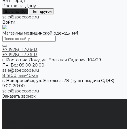
Ваш город
Ростов-на-Дону
Да, спасибо
Нет, другой
sale@speccode.ru
Войти
Магазины медицинской одежды №1
+7 (928) 117-36-13
+7 (928) 117-36-13
г. Ростов-на-Дону, ул. Большая Садовая, 104/29
Пн.-Вс.: 09.00-20.00
sale@speccode.ru
8 (800) 555-40-26
г. Новоросийск, ул. Энгельса, 78 (пункт выдачи СДЭК)
9:00-20:00
sale@speccode.ru
Заказать звонок
Мужчинам
Женщинам
Каталог одежды
Комбинезоны
Платья
Подарочные карты