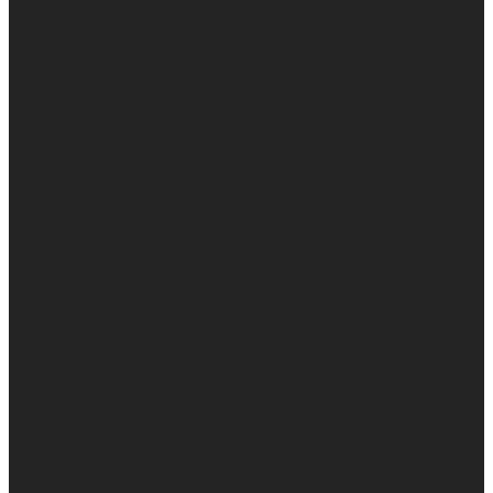
Брюки
Мужские
Женские
Обувь
Мужские
Женские
Топы
Мужские
Женские
Халаты
Мужские
Женские
Аксессуары
Мужские
Женские
Костюмы
Мужские
Женские
Распродажа
Мужские
Женские
Компания
Новости
Сертификаты и награды
Шоу-румы