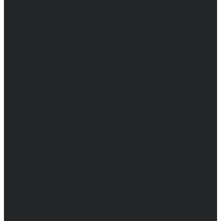
Женские
Топы
Мужские
Женские
Халаты
Мужские
Женские
Аксессуары
Мужские
Женские
Костюмы
Мужские
Женские
Распродажа
Мужские
Женские
Компания
Новости
Сертификаты и награды
Шоу-румы
Доставка и оплата
Частые вопросы
Информация
Акции